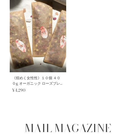
《煌めく女性性》１０個 ４０
０g オーガニック ローズブレ
ンド プチギフト ３種のハーバ
¥4,290
ルバスポプリ
MAIL MAGAZINE