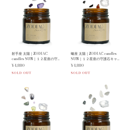
射手座 太陽｜ZODIAC
蠍座 太陽｜ZODIAC candles
candles SUN｜１２星座の守
SUN｜１２星座の守護石キャ
護石キャンドル《 M E Z A M E
ンドル《 M E Z A M E 》
¥4,880
¥4,880
》
SOLD OUT
SOLD OUT