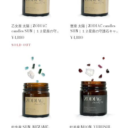
乙女座 太陽｜ZODIAC
蟹座 太陽｜ZODIAC candles
candles SUN｜１２星座の守
SUN｜１２星座の守護石キャ
護石キャンドル《 M E Z A M E
ンドル《 M E Z A M E 》
¥4,880
¥4,880
》
SOLD OUT
牡牛座 SUN -MEZAME-
牡羊座 MOON -YURUSHI-