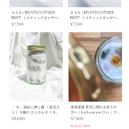
９０９／MYSTICGATHER
６３９｜MYSTICGATHER
MIST -ミスティックギャザー
MIST -ミスティックギャザー
ミスト-
ミスト-
¥7,700
¥7,700
「 ８ 」純白に輝く種 《 鉱石入
産前産後 育児に関わる全ての
り 》９種の エシカル & ミネラ
方へ｜h a h a m a m ◎ r i ｜マ
ルズ ハーバル バスポプリ｜
マ ＆ ベビー パーソナル ハーバ
¥5,000
¥7,300
into the Aurora ｜チャクラ 浄
ル バス 手作り キット
SOLD OUT
化 ソルト