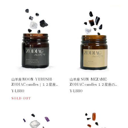
山羊座 MOON -YURUSHI-
山羊座 SUN -MEZAME-
ZODIAC candles｜１２星座の
ZODIAC candles １２星座の
守護石キャンドル
守護石キャンドル
¥4,880
¥4,880
SOLD OUT