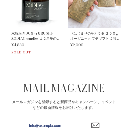
水瓶座 MOON -YURUSHI-
《はじまりの朝》５個 ２００g
ZODIAC candles １２星座の
オーガニック プチギフト ２種
守護石キャンドル
の ハーバル バスポプリ
¥4,880
¥2,000
SOLD OUT
MAIL MAGAZINE
メールマガジンを登録すると新商品やキャンペーン、イベント
などの最新情報をお届けいたします。
登