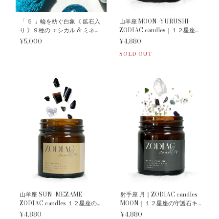
「 ５ 」輪を紡ぐ白象《 鉱石入
山羊座 MOON -YURUSHI-
り 》９種の エシカル & ミネラ
ZODIAC candles｜１２星座の
ルズ ハーバル バスポプリ｜
守護石キャンドル
¥5,000
¥4,880
into the Aurora ｜チャクラ 浄
SOLD OUT
化 アロマ インテリア ソルト
山羊座 SUN -MEZAME-
射手座 月｜ZODIAC candles
ZODIAC candles １２星座の
MOON｜１２星座の守護石キ
守護石キャンドル
ャンドル《 Y U R U S H I 》
¥4,880
¥4,880