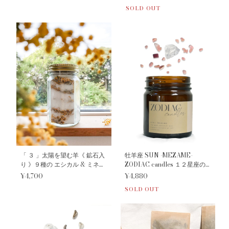
SOLD OUT
「 ３ 」太陽を望む羊《 鉱石入
牡羊座 SUN -MEZAME-
り 》９種の エシカル & ミネラ
ZODIAC candles １２星座の
ルズ ハーバル バスポプリ｜
守護石キャンドル
¥4,700
¥4,880
into the Aurora ｜チャクラ 浄
SOLD OUT
化 アロマ インテリア ソルト