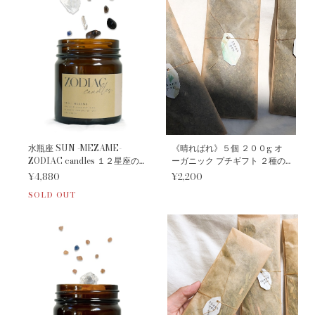
水瓶座 SUN -MEZAME-
《晴ればれ》５個 ２００g オ
ZODIAC candles １２星座の
ーガニック プチギフト ２種の
守護石キャンドル
ハーバル バスポプリ
¥4,880
¥2,200
SOLD OUT