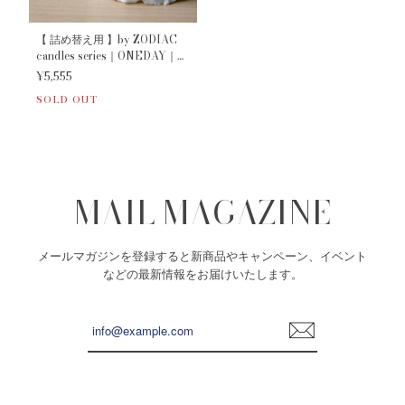
【 詰め替え用 】by ZODIAC
candles series｜ONEDAY｜
UNISON SPACE｜ROOTS
¥5,555
SOLD OUT
MAIL MAGAZINE
メールマガジンを登録すると新商品やキャンペーン、イベント
などの最新情報をお届けいたします。
登
録