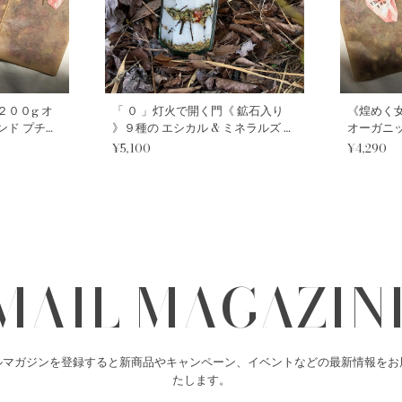
２００g オ
「 ０ 」灯火で開く門《 鉱石入り
《煌めく女
ンド プチギ
》９種の エシカル & ミネラルズ ハ
オーガニッ
スポプリ
ーバル バスポプリ｜into the
ギフト 
¥5,100
¥4,290
Aurora ｜チャクラ 浄化 アロマ イ
ンテリア ソルト
MAIL MAGAZIN
ルマガジンを登録すると新商品やキャンペーン、イベントなどの最新情報をお
たします。