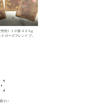
性性》１０個 ４００g
ク ローズブレンド プチ
３種のハーバルバスポプリ
E
届けい