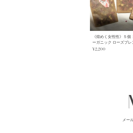
《煌めく女性性》５個 
ーガニック ローズブレ
フト ３種のハーバルバ
¥2,200
メー