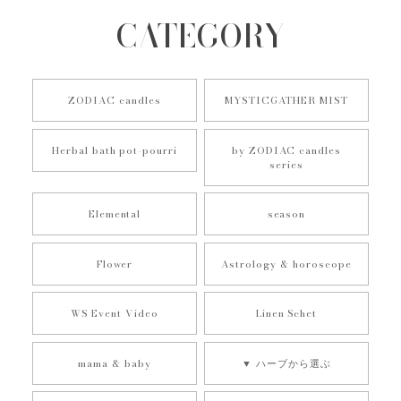
いました。
CATEGORY
レビューいただき、誠にありがとうございます。
数年前にご注文いただいてから月日が経ち、改め
てご注文いただい、さまざまに感じていただけた
ZODIAC candles
MYSTICGATHER MIST
こと、とても嬉しく思います。引き続き楽しんで
いただけますように... こちらこそ、ありがとうご
Herbal bath pot-pourri
by ZODIAC candles
ざいました。
series
Elemental
season
獅子座 太陽｜ZODIAC candles SUN｜１２星座の守護石キャンドル《 M E Z A M E 》
2025/08/27
Flower
Astrology & horoscope
友人の誕生日プレゼントに購入しました。良い香りで今から
WS Event Video
Linen Schet
渡すのが楽しみです。 お休み明けにも関わらず、急いでご対
応頂きありがとうございました！
mama & baby
▼ ハーブから選ぶ