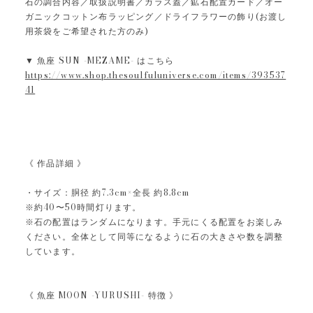
石の調合内容／取扱説明書／ガラス蓋／鉱石配置カード／オー
ガニックコットン布ラッピング／ドライフラワーの飾り(お渡し
用茶袋をご希望された方のみ)
▼ 魚座 SUN -MEZAME- はこちら
https://www.shop.thesoulfuluniverse.com/items/393537
41
《 作品詳細 》
・サイズ：胴径 約7.3cm×全長 約8.8cm
※約40〜50時間灯ります。
※石の配置はランダムになります。手元にくる配置をお楽しみ
ください。全体として同等になるように石の大きさや数を調整
しています。
《 魚座 MOON -YURUSHI- 特徴 》