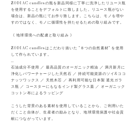
ZODIAC candlesの瓶を新品同様に丁寧に洗浄したリユース瓶
を使用することをデフォルトに致しました。リユース瓶がない
場合は、新品の瓶にてお作り致します。こちらは、モノを増や
すのではなく、モノに循環性を持たせるための取り組みです。
《 地球環境への配慮と取り組み 》
ZODIAC candlesはこだわり抜いた "８つの自然素材" を使用
して作られています。
...
石油成分不使用 ／ 最高品質のオーガニック精油 ／ 満月新月に
浄化しパワーチャージした天然石 ／ 持続可能資源のソイ&ココ
ナッツワックス ／ 天然木芯 ／ 再利用可能な日本製 遮光ガラ
ス瓶 ／ コースターにもなるインド製グラス蓋 ／ オーガニック
コットン布によるラッピング
こうした背景のある素材を使用していることから、ご利用いた
だくこと自体が、生産者の励みとなり、地球環境保護や社会貢
献につながっています。