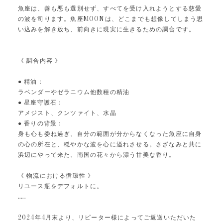
魚座は、善も悪も選別せず、すべてを受け入れようとする慈愛
の波を司ります。魚座MOONは、どこまでも想像してしまう思
い込みを解き放ち、前向きに現実に生きるための調合です。
《 調合内容 》
● 精油：
ラベンダーやゼラニウム他数種の精油
● 星座守護石：
アメジスト、クンツァイト、水晶
● 香りの背景：
身も心も委ね過ぎ、自分の範囲が分からなくなった魚座に自身
の心の所在と、穏やかな波を心に溢れさせる。さざなみと共に
浜辺にやって来た、南国の花々から漂う甘美な香り。
《 物流における循環性 》
リユース瓶をデフォルトに。
.....
2024年4月末より、リピーター様によってご返送いただいた