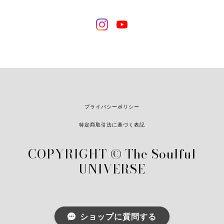
星々による季節のハーブスマッジングキャンドル｜Seasonal Stars Make Herbal Candles
2024/06/10
とても可愛くて癒されました❤️ありがとうございます(^^)
乙女座 太陽｜ZODIAC candles SUN｜１２星座の守護石キャンドル《 M E Z A M E 》
プライバシーポリシー
2024/04/15
特定商取引法に基づく表記
爽やかでとても落ち着く良い香りです。強すぎず穏やかで優
COPYRIGHT © The Soulful
しい香り立ちなので読書の際のお供に楽しんでいます。 見た
UNIVERSE
目の美しさや香りの良さだけでなく、精油や天然石の説明カ
ード、キャンドルの中の天然石の名前と配置を図にしてくだ
さっているので、アロマや天然石に詳しくない方へのプレゼ
ントにもとてもおすすめしたいです。
ショップに質問する