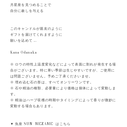
月星座を見つめることで
自分に赦しを与える
このキャンドルが親友のように
ギフトを届けてくれますように
願いを込めて ...
Kana Odanaka
※ ロウの特性上温度変化などによって表面に割れが発生する場
合がございます。特に寒い季節は生じやすいですが、ご使用に
は問題ございません。予めご了承くださいませ。
※ 埋め込む石の形は、すべてオンリーワンです。
※ 石や精油の種類、必要量により価格は個体によって変動しま
す。
※ 精油はハーブ収穫の時期やタイミングによって香りが微妙に
変動する場合もあります。
▼ 魚座 SUN -MEZAME- はこちら