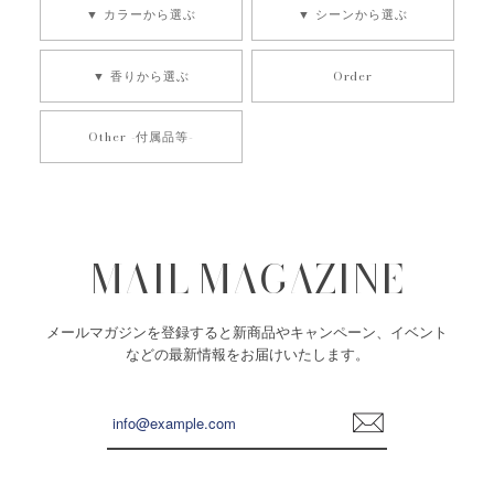
▼ カラーから選ぶ
▼ シーンから選ぶ
水瓶座 MOON -YURUSHI- ZODIAC candles １２星座の守護石キャンドル
2024/12/13
▼ 香りから選ぶ
Order
いつも素敵なキャンドルをありがとうございます。 店主さん
の想いが封じ込められているのをとても感じます。
Other -付属品等-
【 詰め替え用 】by ZODIAC candles series｜ONEDAY｜UNISON SPACE｜ROOTS
Reborn
2024/07/05
MAIL MAGAZINE
大変に素晴らしいもはや芸術すぎる最高なお品を、とっても
丁寧に梱包し届けて頂きました。 一緒に添えられるお手紙を
メールマガジンを登録すると新商品やキャンペーン、イベント
見ては毎回涙が何粒もこぼれ、キャンドルを見てはうっっと
などの最新情報をお届けいたします。
り。 ずーっと見ていたい程で、それはこちらの商品が私との
共鳴作品だからなんだなと感動をします。 そしてリーディン
グ力が物凄すぎる... 何よりすごいのは、キャンドルを灯した
登
時に内側に感じるなんともいえない安心感。キャンドルにサ
録
ポートしてもらう心強さを感じながら自身の道を進んでいき
ます！本当に心強い！ love♡ 感謝♡ 壮大なファンより♡