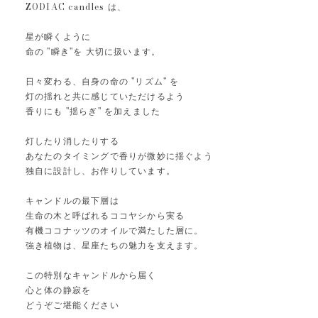
ZODIAC candles は、
星が瞬くように
命の "瞬き"を 大切に扱います。
日々変わる、自身の命の "リズム" を
灯の揺れと共に感じていただけるよう
香りにも "揺らぎ" を加えました
灯したり消したりする
あなたのタイミングで香りが微妙に揺ぐよう
独自に設計し、お作りしています。
キャンドルの最下層は
生命の木と呼ばれるココヤシから実る
有機ココナッツのオイルで満たした層に。
強き植物は、星座たちの魅力を支えます。
この特別なキャンドルから届く
心と体の静寂を
どうぞご堪能ください