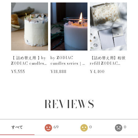
【 詰め替え用 】by
by ZODIAC
【詰め替え用】粒状
ZODIAC candles
candles series｜
refill ZODIAC
series｜ONEDAY
ONEDAY｜
candles｜１２星座
¥5,555
¥18,888
¥4,400
｜UNISON
UNISON SPACE
の守護石キャンドル
SPACE｜ROOTS
｜ROOTS｜星と地
球から紡がれるオー
ダーメイドキャンド
ル
REVIEWS
すべて
69
0
0