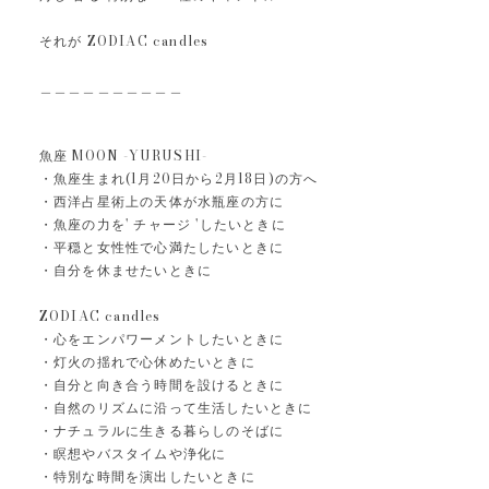
それが ZODIAC candles
＿＿＿＿＿＿＿＿＿＿
魚座 MOON -YURUSHI-
・魚座生まれ(1月20日から2月18日)の方へ
・西洋占星術上の天体が水瓶座の方に
・魚座の力を' チャージ 'したいときに
・平穏と女性性で心満たしたいときに
・自分を休ませたいときに
ZODIAC candles
・心をエンパワーメントしたいときに
・灯火の揺れで心休めたいときに
・自分と向き合う時間を設けるときに
・自然のリズムに沿って生活したいときに
・ナチュラルに生きる暮らしのそばに
・瞑想やバスタイムや浄化に
・特別な時間を演出したいときに