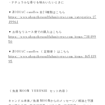
・ナチュラルな香りを味わいたいときに
▼ ZODIAC candles 全24種類はこちら
https://www.shop.thesoulfuluniverse.com/categories/27
49961
▼ お得なリユース便での購入はこちら
https://www.shop.thesoulfuluniverse.com/items/738499
50
▼ ZODIAC candles 《 定期便 》はこちら
https://www.shop.thesoulfuluniverse.com/items/465439
95
《 魚座 MOON -YURUSHI- セット内容 》
キャンドル本体／魚座 MOONからのメッセージ／精油と守護