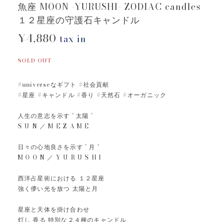
魚座 MOON -YURUSHI- ZODIAC candles
１２星座の守護石キャンドル
¥4,880
tax in
SOLD OUT
#universeなギフト #社会貢献
#星座 #キャンドル #香り #天然石 #オーガニック
人生の意志を示す ' 太陽 '
S U N ／ M E Z A M E
日々の心地良さを示す ' 月 '
M O O N ／ Y U R U S H I
西洋占星術における １２星座
強く儚い光を放つ 太陽と月
星座と天体を掛け合わせ
灯し 香る 特別な２４種のキャンドル