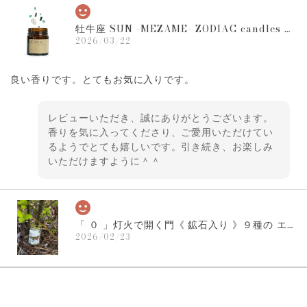
牡牛座 SUN -MEZAME- ZODIAC candles １２星座の守護石キャンドル
2026/03/22
良い香りです。とてもお気に入りです。
レビューいただき、誠にありがとうございます。
香りを気に入ってくださり、ご愛用いただけてい
るようでとても嬉しいです。引き続き、お楽しみ
いただけますように＾＾
「 ０ 」灯火で開く門《 鉱石入り 》９種の エシカル & ミネラルズ ハーバル バスポプリ｜into the Aurora ｜チャクラ 浄化 アロマ インテリア ソルト
2026/02/23
以前に購入させていただいた「0」、 あれから数年が過ぎ
て、また「0」の香りに満たされたいと思い購入しました。香
りと美しさから幸せをいただいております。ありがとうござ