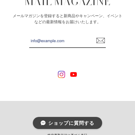
MAIL MAGAZINE
大変に素晴らしいもはや芸術すぎる最高なお品を、とっても
丁寧に梱包し届けて頂きました。 一緒に添えられるお手紙を
メールマガジンを登録すると新商品やキャンペーン、イベント
見ては毎回涙が何粒もこぼれ、キャンドルを見てはうっっと
などの最新情報をお届けいたします。
り。 ずーっと見ていたい程で、それはこちらの商品が私との
共鳴作品だからなんだなと感動をします。 そしてリーディン
グ力が物凄すぎる... 何よりすごいのは、キャンドルを灯した
登
時に内側に感じるなんともいえない安心感。キャンドルにサ
録
ポートしてもらう心強さを感じながら自身の道を進んでいき
ます！本当に心強い！ love♡ 感謝♡ 壮大なファンより♡
星々による季節のハーブスマッジングキャンドル｜Seasonal Stars Make Herbal Candles
2024/06/10
とても可愛くて癒されました❤️ありがとうございます(^^)
ショップに質問する
乙女座 太陽｜ZODIAC candles SUN｜１２星座の守護石キャンドル《 M E Z A M E 》
プライバシーポリシー
2024/04/15