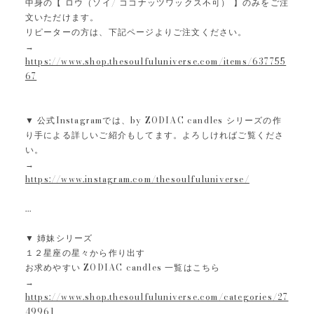
中身の【 ロウ（ソイ/ ココナッツワックス不可） 】のみをご注
文いただけます。
リピーターの方は、下記ページよりご注文ください。
→
https://www.shop.thesoulfuluniverse.com/items/637755
67
▼ 公式Instagramでは、by ZODIAC candles シリーズの作
り手による詳しいご紹介もしてます。よろしければご覧くださ
い。
→
https://www.instagram.com/thesoulfuluniverse/
...
▼ 姉妹シリーズ
１２星座の星々から作り出す
お求めやすい ZODIAC candles 一覧はこちら
→
https://www.shop.thesoulfuluniverse.com/categories/27
49961