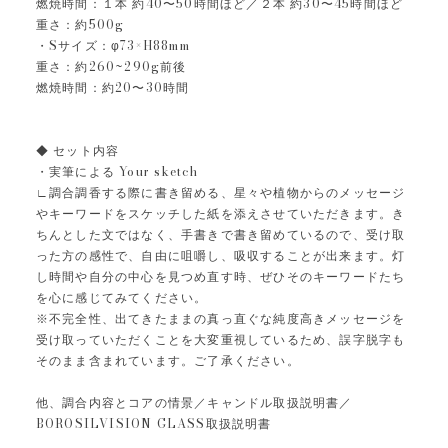
燃焼時間：１本 約40〜50時間ほど／２本 約30〜45時間ほど
重さ：約500g
・Sサイズ：φ73×H88mm
重さ：約260~290g前後
燃焼時間：約20〜30時間
◆ セット内容
・実筆による Your sketch
∟調合調香する際に書き留める、星々や植物からのメッセージ
やキーワードをスケッチした紙を添えさせていただきます。き
ちんとした文ではなく、手書きで書き留めているので、受け取
った方の感性で、自由に咀嚼し、吸収することが出来ます。灯
し時間や自分の中心を見つめ直す時、ぜひそのキーワードたち
を心に感じてみてください。
※不完全性、出てきたままの真っ直ぐな純度高きメッセージを
受け取っていただくことを大変重視しているため、誤字脱字も
そのまま含まれています。ご了承ください。
他、調合内容とコアの情景／キャンドル取扱説明書／
BOROSILVISION GLASS取扱説明書