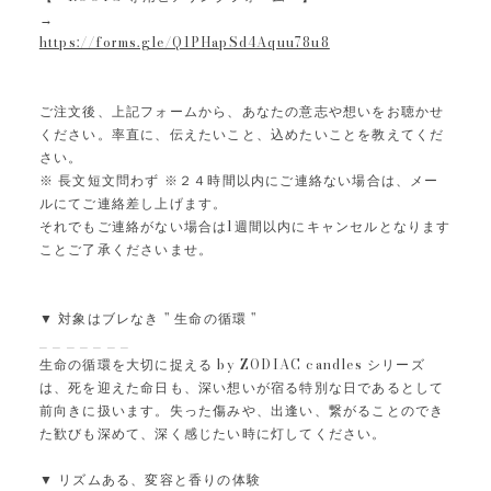
→
https://forms.gle/Q1PHapSd4Aquu78u8
ご注文後、上記フォームから、あなたの意志や想いをお聴かせ
ください。率直に、伝えたいこと、込めたいことを教えてくだ
さい。
※ 長文短文問わず ※２４時間以内にご連絡ない場合は、メー
ルにてご連絡差し上げます。
それでもご連絡がない場合は1週間以内にキャンセルとなります
ことご了承くださいませ。
▼ 対象はブレなき " 生命の循環 "
_ _ _ _ _ _ _
生命の循環を大切に捉える by ZODIAC candles シリーズ
は、死を迎えた命日も、深い想いが宿る特別な日であるとして
前向きに扱います。失った傷みや、出逢い、繋がることのでき
た歓びも深めて、深く感じたい時に灯してください。
▼ リズムある、変容と香りの体験