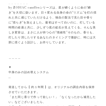
_ _ _ _ _ _ _
by ZODIAC candlesシリーズは、星が瞬くように命の"瞬
き"を大切に扱います。日々変わる自身の命の"リズム"を灯の揺
れと共に感じていただけるよう、独自の製法で見た目や香り
に"揺らぎ"を加えました。最初はすべて白いのに、灯している
時間の経過と共に、少しずつ底の鉱石が見えてくる。そんな美
しき変容は、まさに人が持つ心の”情緒性”そのもの。香りも、
灯したり消したりするあなたのタイミングで微妙に、時には大
胆に揺ぐよう設計し、お作りしています。
＿＿＿＿
▼
中身のみの詰め替えシステム
...
発送してから【 約１年間 】は、オリジナルの調合内容を保持
させていただきます。
「また同じ香りで作って欲しい！」「なくなったから補充した
い」などございましたら、