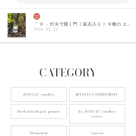
「 ０ 」灯火で開く門《 鉱石入り 》９種の エシカル & ミネラルズ ハーバル バスポプリ｜into the Aurora ｜チャクラ 浄化 アロマ インテリア ソルト
2026/02/23
以前に購入させていただいた「0」、 あれから数年が過ぎ
て、また「0」の香りに満たされたいと思い購入しました。香
りと美しさから幸せをいただいております。ありがとうござ
いました。
CATEGORY
レビューいただき、誠にありがとうございます。
数年前にご注文いただいてから月日が経ち、改め
てご注文いただい、さまざまに感じていただけた
ZODIAC candles
MYSTICGATHER MIST
こと、とても嬉しく思います。引き続き楽しんで
いただけますように... こちらこそ、ありがとうご
Herbal bath pot-pourri
by ZODIAC candles
ざいました。
series
Elemental
season