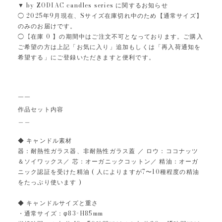
▼ by ZODIAC candles series に関するお知らせ
◯ 2025年9月現在、Sサイズ在庫切れ中のため【通常サイズ】
のみのお届けです。
◯【在庫 0 】の期間中はご注文不可となっております。ご購入
ご希望の方は上記「お気に入り」追加もしくは「再入荷通知を
希望する」にご登録いただきますと便利です。
￣￣
作品セット内容
＿＿
◆ キャンドル素材
器：耐熱性ガラス器、非耐熱性ガラス蓋 ／ ロウ：ココナッツ
＆ソイワックス／ 芯：オーガニックコットン／ 精油：オーガ
ニック認証を受けた精油 ( 人によりますが7〜10種程度の精油
をたっぷり使います )
◆ キャンドルサイズと重さ
・通常サイズ：φ83×H85mm