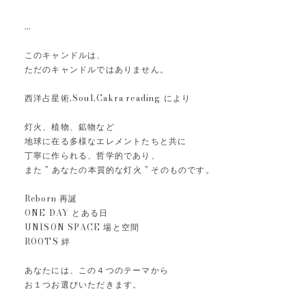
...
このキャンドルは、
ただのキャンドルではありません。
西洋占星術,Soul,Cakra reading により
灯火、植物、鉱物など
地球に在る多様なエレメントたちと共に
丁寧に作られる、哲学的であり、
また " あなたの本質的な灯火 " そのものです。
Reborn 再誕
ONE DAY とある日
UNISON SPACE 場と空間
ROOTS 絆
あなたには、この４つのテーマから
お１つお選びいただきます。