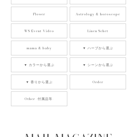
獅子座 太陽｜ZODIAC candles SUN｜１２星座の守護石キャンドル《 M E Z A M E 》
2025/08/27
Flower
Astrology & horoscope
友人の誕生日プレゼントに購入しました。良い香りで今から
WS Event Video
Linen Schet
渡すのが楽しみです。 お休み明けにも関わらず、急いでご対
応頂きありがとうございました！
mama & baby
▼ ハーブから選ぶ
▼ カラーから選ぶ
▼ シーンから選ぶ
水瓶座 MOON -YURUSHI- ZODIAC candles １２星座の守護石キャンドル
2024/12/13
▼ 香りから選ぶ
Order
いつも素敵なキャンドルをありがとうございます。 店主さん
の想いが封じ込められているのをとても感じます。
Other -付属品等-
【 詰め替え用 】by ZODIAC candles series｜ONEDAY｜UNISON SPACE｜ROOTS
Reborn
2024/07/05