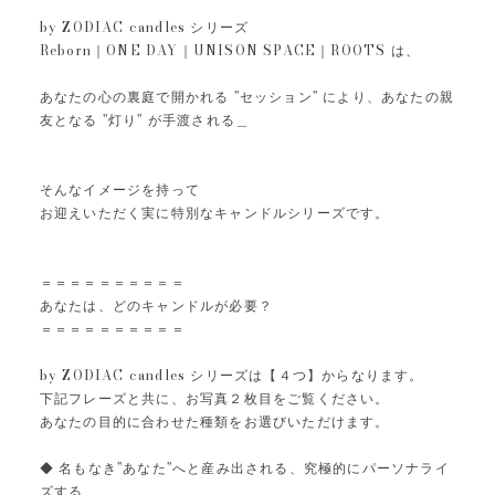
by ZODIAC candles シリーズ
Reborn｜ONE DAY｜UNISON SPACE｜ROOTS は、
あなたの心の裏庭で開かれる "セッション" により、あなたの親
友となる "灯り" が手渡される＿
そんなイメージを持って
お迎えいただく実に特別なキャンドルシリーズです。
＝＝＝＝＝＝＝＝＝＝
あなたは、どのキャンドルが必要？
＝＝＝＝＝＝＝＝＝＝
by ZODIAC candles シリーズは【４つ】からなります。
下記フレーズと共に、お写真２枚目をご覧ください。
あなたの目的に合わせた種類をお選びいただけます。
◆ 名もなき"あなた"へと産み出される、究極的にパーソナライ
ズする