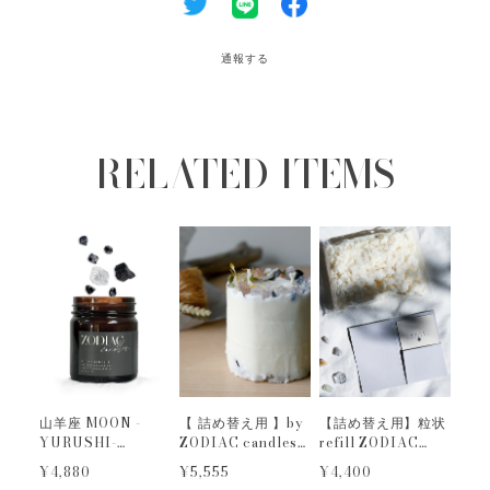
通報する
RELATED ITEMS
山羊座 MOON -
【 詰め替え用 】by
【詰め替え用】粒状
YURUSHI-
ZODIAC candles
refill ZODIAC
ZODIAC candles
series｜ONEDAY
candles｜１２星座
¥4,880
¥5,555
¥4,400
｜１２星座の守護石
｜UNISON
の守護石キャンドル