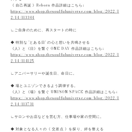
《 自己再誕 》Reborn 作品詳細はこちら↓
https://www.shop.thesoulfuluniverse.com/blog/2022/1
2/14/113301
∟ご自身のために、再スタートの時に
◆ 特別な 'とある日' の心と想いを共鳴させる
《人》と《日》を繋ぐ ONE DAY 作品詳細はこちら↓
https://www.shop.thesoulfuluniverse.com/blog/2022/1
2/14/114125
∟アニバーサリーや誕生日、命日に。
◆ 場とユニゾンできるよう調律する。
《人》と《場》を繋ぐ UNISON SPACE 作品詳細はこちら↓
https://www.shop.thesoulfuluniverse.com/blog/2022/1
2/14/113731
∟サロンやお店などを営む方、仕事場や家の空間に。
◆ 対象となる人々の《 交差点 》を探り、絆を整える