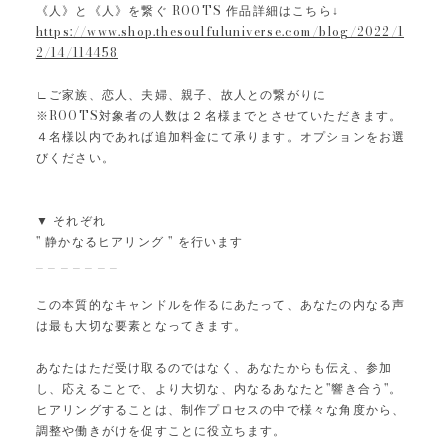
《人》と《人》を繋ぐ ROOTS 作品詳細はこちら↓
https://www.shop.thesoulfuluniverse.com/blog/2022/1
2/14/114458
∟ご家族、恋人、夫婦、親子、故人との繋がりに
※ROOTS対象者の人数は２名様までとさせていただきます。
４名様以内であれば追加料金にて承ります。オプションをお選
びください。
▼ それぞれ
" 静かなるヒアリング " を行います
_ _ _ _ _ _ _
この本質的なキャンドルを作るにあたって、あなたの内なる声
は最も大切な要素となってきます。
あなたはただ受け取るのではなく、あなたからも伝え、参加
し、応えることで、より大切な、内なるあなたと"響き合う"。
ヒアリングすることは、制作プロセスの中で様々な角度から、
調整や働きがけを促すことに役立ちます。