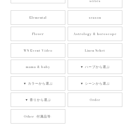
series
Elemental
season
獅子座 太陽｜ZODIAC candles SUN｜１２星座の守護石キャンドル《 M E Z A M E 》
2025/08/27
Flower
Astrology & horoscope
友人の誕生日プレゼントに購入しました。良い香りで今から
WS Event Video
Linen Schet
渡すのが楽しみです。 お休み明けにも関わらず、急いでご対
応頂きありがとうございました！
mama & baby
▼ ハーブから選ぶ
▼ カラーから選ぶ
▼ シーンから選ぶ
水瓶座 MOON -YURUSHI- ZODIAC candles １２星座の守護石キャンドル
2024/12/13
▼ 香りから選ぶ
Order
いつも素敵なキャンドルをありがとうございます。 店主さん
の想いが封じ込められているのをとても感じます。
Other -付属品等-