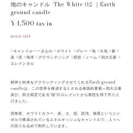
地のキャンドル -The White 02-｜Earth
ground candle
¥4,500
tax in
SOLD OUT
#キャンドル #一点もの #ホワイト #グレー #地 #大地 #麻 #
炭 #泥 #地球 #グラウンディング #瞑想 #ノーム #四大元素 #
エレメンタル
精神と肉体をグラウンディングさせてくれるEarth ground
candleは、この世界を構成するとされる根源的要素＝四大元素
及び、四大精霊である"地"のエレメントから着想を得て作り上
げました。
四角形、ホワイトカラー、炭、土、泥、混沌、循環というシン
ボルで構成されているエネルギッシュなキャンドルで、人々へ
の労りを込めて制作しています。