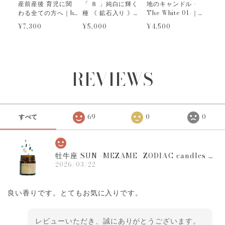
産前産後 育児に関
「 ８ 」純白に輝く
地のキャンドル -
わる全ての方へ｜h
種 《 鉱石入り 》９
The White 01-｜
a h a m a m ◎ r i ｜
種の エシカル & ミ
Earth ground
¥7,300
¥5,000
¥4,500
ママ ＆ ベビー パー
ネラルズ ハーバル
candle
ソナル ハーバル バ
バスポプリ｜into
ス 手作り キット
the Aurora ｜チャ
クラ 浄化 ソルト
REVIEWS
すべて
69
0
0
牡牛座 SUN -MEZAME- ZODIAC candles １２星座の守護石キャンドル
2026/03/22
良い香りです。とてもお気に入りです。
レビューいただき、誠にありがとうございます。