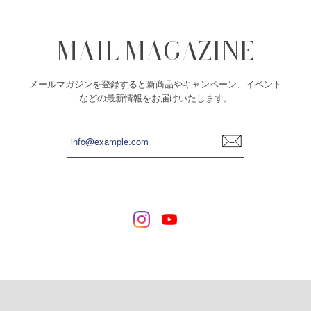
【 詰め替え用 】by ZODIAC candles series｜ONEDAY｜UNISON SPACE｜ROOTS
Reborn
2024/07/05
MAIL MAGAZINE
大変に素晴らしいもはや芸術すぎる最高なお品を、とっても
丁寧に梱包し届けて頂きました。 一緒に添えられるお手紙を
メールマガジンを登録すると新商品やキャンペーン、イベント
見ては毎回涙が何粒もこぼれ、キャンドルを見てはうっっと
などの最新情報をお届けいたします。
り。 ずーっと見ていたい程で、それはこちらの商品が私との
共鳴作品だからなんだなと感動をします。 そしてリーディン
グ力が物凄すぎる... 何よりすごいのは、キャンドルを灯した
登
時に内側に感じるなんともいえない安心感。キャンドルにサ
録
ポートしてもらう心強さを感じながら自身の道を進んでいき
ます！本当に心強い！ love♡ 感謝♡ 壮大なファンより♡
星々による季節のハーブスマッジングキャンドル｜Seasonal Stars Make Herbal Candles
2024/06/10
とても可愛くて癒されました❤️ありがとうございます(^^)