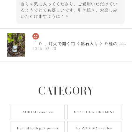
香りを気に入ってくださり、ご愛用いただけてい
るようでとても嬉しいです。引き続き、お楽しみ
いただけますように＾＾
「 ０ 」灯火で開く門《 鉱石入り 》９種の エシカル & ミネラルズ ハーバル バスポプリ｜into the Aurora ｜チャクラ 浄化 アロマ インテリア ソルト
2026/02/23
以前に購入させていただいた「0」、 あれから数年が過ぎ
て、また「0」の香りに満たされたいと思い購入しました。香
りと美しさから幸せをいただいております。ありがとうござ
いました。
CATEGORY
レビューいただき、誠にありがとうございます。
数年前にご注文いただいてから月日が経ち、改め
てご注文いただい、さまざまに感じていただけた
ZODIAC candles
MYSTICGATHER MIST
こと、とても嬉しく思います。引き続き楽しんで
いただけますように... こちらこそ、ありがとうご
Herbal bath pot-pourri
by ZODIAC candles
ざいました。