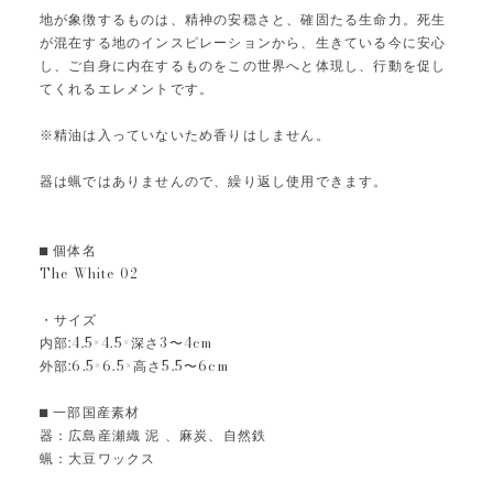
地が象徴するものは、精神の安穏さと、確固たる生命力。死生
が混在する地のインスピレーションから、生きている今に安心
し、ご自身に内在するものをこの世界へと体現し、行動を促し
てくれるエレメントです。
※精油は入っていないため香りはしません。
器は蝋ではありませんので、繰り返し使用できます。
⬛︎ 個体名
The White 02
・サイズ
内部:4.5×4.5×深さ3〜4cm
外部:6.5×6.5×高さ5.5〜6cm
⬛︎ 一部国産素材
器：広島産瀬織 泥 、麻炭、自然鉄
蝋：大豆ワックス