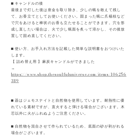
⬛︎ キャンドルの後
最後まで灯した後は座金を取り除き、少しの蝋を敢えて残し
て、お香立てとしてお使いください。固まった蝋に爪楊枝など
で穴をあけると棒状のお香も立たせることができます。穴を形
成し直したい場合は、火で少し蝋面を炙って溶かし、その後放
置して固め直してください。
⬛︎ 使い方、お手入れ方法を記載した簡単な説明書をおつけいた
します。
【 詰め替え用 】麻炭キャンドルができました
→
https://www.shop.thesoulfuluniverse.com/items/106256
389
⬛︎ 器はジェモスナイトと自然物を使用しています。耐熱性に優
れている素材ですが、直火すると弾ける場合がございます。木
芯以外に火がふれぬようご注意ください。
⬛︎ 自然物を混合させて作られているため、底面の砂が剥がれる
場合がございます。