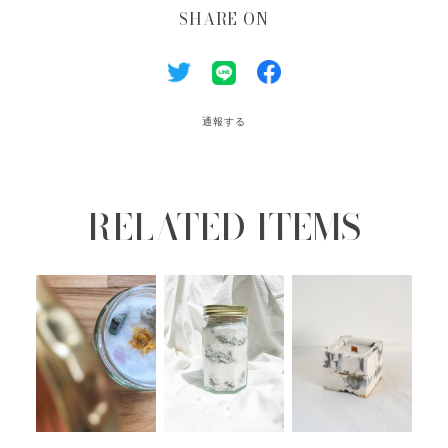
SHARE ON
通報する
RELATED ITEMS